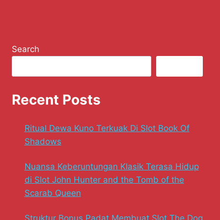
Search
Search
Recent Posts
Ritual Dewa Kuno Terkuak Di Slot Book Of
Shadows
Nuansa Keberuntungan Klasik Terasa Hidup
di Slot John Hunter and the Tomb of the
Scarab Queen
Struktur Bonus Padat Membuat Slot The Dog