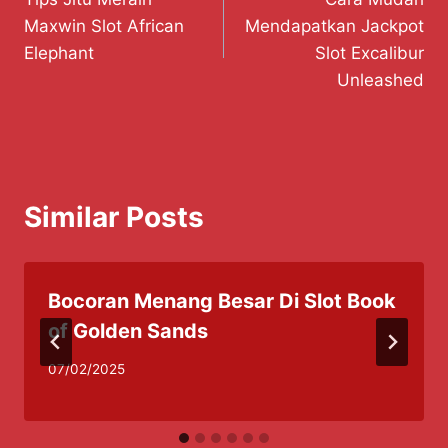
navigation
Maxwin Slot African
Mendapatkan Jackpot
Elephant
Slot Excalibur
Unleashed
Similar Posts
Bocoran Menang Besar Di Slot Book
of Golden Sands
07/02/2025