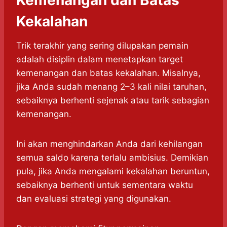
Kemenangan dan Batas
Kekalahan
Trik terakhir yang sering dilupakan pemain
adalah disiplin dalam menetapkan target
kemenangan dan batas kekalahan. Misalnya,
jika Anda sudah menang 2–3 kali nilai taruhan,
sebaiknya berhenti sejenak atau tarik sebagian
kemenangan.
Ini akan menghindarkan Anda dari kehilangan
semua saldo karena terlalu ambisius. Demikian
pula, jika Anda mengalami kekalahan beruntun,
sebaiknya berhenti untuk sementara waktu
dan evaluasi strategi yang digunakan.