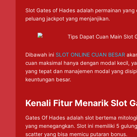
h
a
e
e
k
i
h
a
c
s
l
y
n
a
Slot Gates of Hades adalah permainan yang 
t
e
s
e
p
e
r
peluang jackpot yang menjanjikan.
s
b
e
g
e
e
A
o
n
r
p
o
g
a
p
k
e
m
r
Dibawah ini
SLOT ONLINE CUAN BESAR
akan
cuan maksimal hanya dengan modal kecil, yak
yang tepat dan manajemen modal yang disip
keuntungan besar.
Kenali Fitur Menarik Slot 
Gates Of Hades adalah slot bertema mitolo
yang menegangkan. Slot ini memiliki 5 gulung
scatter yang bisa memicu putaran bonus.