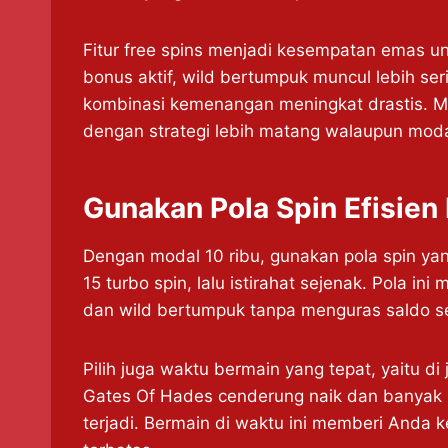
Fitur free spins menjadi kesempatan emas 
bonus aktif, wild bertumpuk muncul lebih s
kombinasi kemenangan meningkat drastis. M
dengan strategi lebih matang walaupun moda
Gunakan Pola Spin Efisien
Dengan modal 10 ribu, gunakan pola spin yan
15 turbo spin, lalu istirahat sejenak. Pola
dan wild bertumpuk tanpa menguras saldo s
Pilih juga waktu bermain yang tepat, yaitu d
Gates Of Hades cenderung naik dan banyak 
terjadi. Bermain di waktu ini memberi And