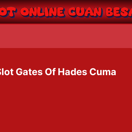
Slot Gates Of Hades Cuma