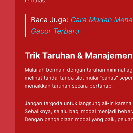
terbatas.
Baca Juga:
Cara Mudah Menan
Gacor Terbaru
Trik Taruhan & Manajemen
Mulailah bermain dengan taruhan minimal aga
melihat tanda-tanda slot mulai “panas” seper
menaikkan taruhan secara bertahap.
Jangan tergoda untuk langsung all-in karen
Sebaliknya, selalu bagi modal menjadi beber
Dengan pengelolaan modal yang baik, peluan