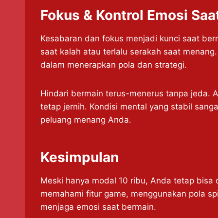
Fokus & Kontrol Emosi Saa
Kesabaran dan fokus menjadi kunci saat be
saat kalah atau terlalu serakah saat menang
dalam menerapkan pola dan strategi.
Hindari bermain terus-menerus tanpa jeda. Am
tetap jernih. Kondisi mental yang stabil sa
peluang menang Anda.
Kesimpulan
Meski hanya modal 10 ribu, Anda tetap bisa
memahami fitur game, menggunakan pola spin
menjaga emosi saat bermain.