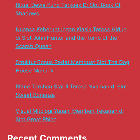
Ritual Dewa Kuno Terkuak Di Slot Book Of
Shadows
Nuansa Keberuntungan Klasik Terasa Hidup
di Slot John Hunter and the Tomb of the
Scarab Queen
Struktur Bonus Padat Membuat Slot The Dog
House Menarik
Ritme Taruhan Stabil Terasa Nyaman di Slot
Sweet Bonanza
Visual Mitologi Yunani Memberi Tekanan di
Slot Great Rhino
Recent Comments