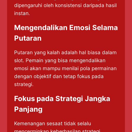
dipengaruhi oleh konsistensi daripada hasil
instan.
Mengendalikan Emosi Selama
Putaran
Putaran yang kalah adalah hal biasa dalam
slot. Pemain yang bisa mengendalikan
emosi akan mampu menilai pola permainan
dengan objektif dan tetap fokus pada
strategi.
Fokus pada Strategi Jangka
Panjang
Kemenangan sesaat tidak selalu
mencerminkan keberhasilan strategi.