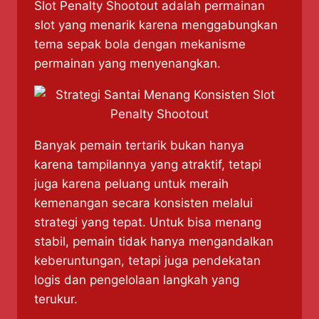
Slot Penalty Shootout adalah permainan
slot yang menarik karena menggabungkan
tema sepak bola dengan mekanisme
permainan yang menyenangkan.
Banyak pemain tertarik bukan hanya
karena tampilannya yang atraktif, tetapi
juga karena peluang untuk meraih
kemenangan secara konsisten melalui
strategi yang tepat. Untuk bisa menang
stabil, pemain tidak hanya mengandalkan
keberuntungan, tetapi juga pendekatan
logis dan pengelolaan langkah yang
terukur.