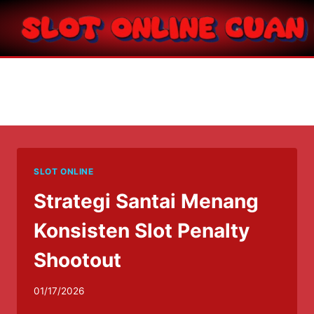
Skip
to
content
Strategi Slot Penalty
Shootout
SLOT ONLINE
Strategi Santai Menang
Konsisten Slot Penalty
Shootout
01/17/2026