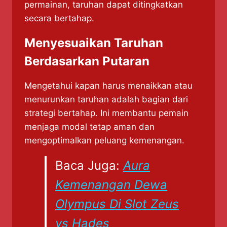
permainan, taruhan dapat ditingkatkan
secara bertahap.
Menyesuaikan Taruhan
Berdasarkan Putaran
Mengetahui kapan harus menaikkan atau
menurunkan taruhan adalah bagian dari
strategi bertahap. Ini membantu pemain
menjaga modal tetap aman dan
mengoptimalkan peluang kemenangan.
Baca Juga:
Aura
Kemenangan Dewa
Olympus Di Slot Zeus
vs Hades