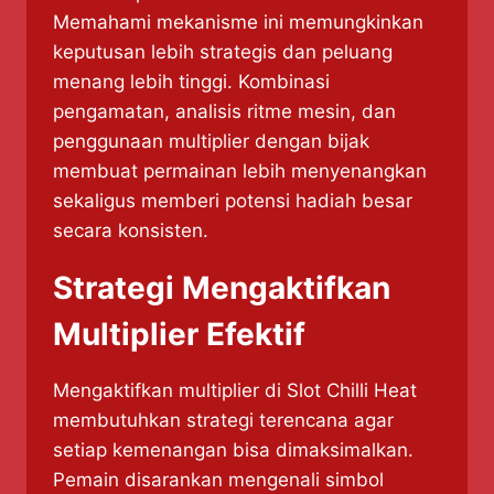
Memahami mekanisme ini memungkinkan
keputusan lebih strategis dan peluang
menang lebih tinggi. Kombinasi
pengamatan, analisis ritme mesin, dan
penggunaan multiplier dengan bijak
membuat permainan lebih menyenangkan
sekaligus memberi potensi hadiah besar
secara konsisten.
Strategi Mengaktifkan
Multiplier Efektif
Mengaktifkan multiplier di Slot Chilli Heat
membutuhkan strategi terencana agar
setiap kemenangan bisa dimaksimalkan.
Pemain disarankan mengenali simbol