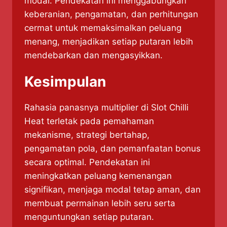
modal. Pendekatan ini menggabungkan
keberanian, pengamatan, dan perhitungan
cermat untuk memaksimalkan peluang
menang, menjadikan setiap putaran lebih
mendebarkan dan mengasyikkan.
Kesimpulan
Rahasia panasnya multiplier di Slot Chilli
Heat terletak pada pemahaman
mekanisme, strategi bertahap,
pengamatan pola, dan pemanfaatan bonus
secara optimal. Pendekatan ini
meningkatkan peluang kemenangan
signifikan, menjaga modal tetap aman, dan
membuat permainan lebih seru serta
menguntungkan setiap putaran.