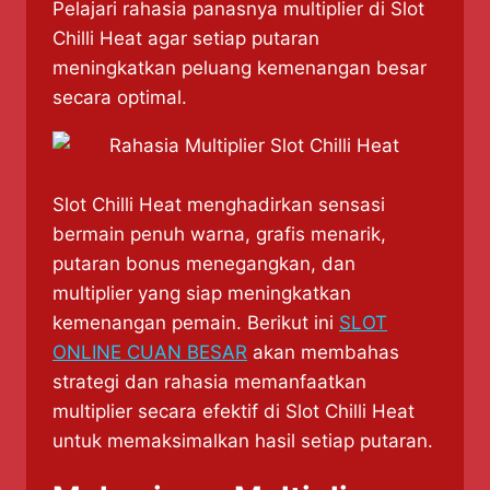
Pelajari rahasia panasnya multiplier di Slot
Chilli Heat agar setiap putaran
meningkatkan peluang kemenangan besar
secara optimal.
Slot Chilli Heat menghadirkan sensasi
bermain penuh warna, grafis menarik,
putaran bonus menegangkan, dan
multiplier yang siap meningkatkan
kemenangan pemain. Berikut ini
SLOT
ONLINE CUAN BESAR
akan membahas
strategi dan rahasia memanfaatkan
multiplier secara efektif di Slot Chilli Heat
untuk memaksimalkan hasil setiap putaran.