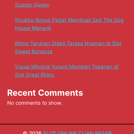
Scarab Queen
Struktur Bonus Padat Membuat Slot The Dog
House Menarik
Ritme Taruhan Stabil Terasa Nyaman di Slot
Sweet Bonanza
Visual Mitologi Yunani Memberi Tekanan di
Slot Great Rhino
Recent Comments
No comments to show.
© 2026
SLOT ONLINE CUAN BESAR