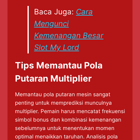
Baca Juga:
Cara
Mengunci
Kemenangan Besar
Slot My Lord
Tips Memantau Pola
Putaran Multiplier
Memantau pola putaran mesin sangat
penting untuk memprediksi munculnya
multiplier. Pemain harus mencatat frekuensi
simbol bonus dan kombinasi kemenangan
sebelumnya untuk menentukan momen
optimal menaikkan taruhan. Analisis pola