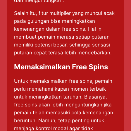
dan menguntungkan.
Selain itu, fitur multiplier yang muncul acak
pada gulungan bisa meningkatkan
kemenangan dalam free spins. Hal ini
membuat pemain merasa setiap putaran
memiliki potensi besar, sehingga sensasi
putaran cepat terasa lebih mendebarkan.
Memaksimalkan Free Spins
Untuk memaksimalkan free spins, pemain
perlu memahami kapan momen terbaik
untuk meningkatkan taruhan. Biasanya,
free spins akan lebih menguntungkan jika
pemain telah memasuki pola kemenangan
beruntun. Namun, tetap penting untuk
menjaga kontrol modal agar tidak