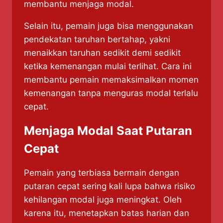
membantu menjaga modal.
Selain itu, pemain juga bisa menggunakan
pendekatan taruhan bertahap, yakni
menaikkan taruhan sedikit demi sedikit
ketika kemenangan mulai terlihat. Cara ini
membantu pemain memaksimalkan momen
kemenangan tanpa menguras modal terlalu
cepat.
Menjaga Modal Saat Putaran
Cepat
Pemain yang terbiasa bermain dengan
putaran cepat sering kali lupa bahwa risiko
kehilangan modal juga meningkat. Oleh
karena itu, menetapkan batas harian dan