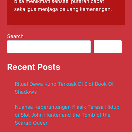
bisa menikmati sensasi putaran cepat
sekaligus menjaga peluang kemenangan.
Search
Search
Recent Posts
Ritual Dewa Kuno Terkuak Di Slot Book Of
Shadows
Nuansa Keberuntungan Klasik Terasa Hidup
di Slot John Hunter and the Tomb of the
Scarab Queen