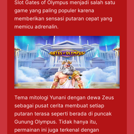
Slot Gates of Olympus menjadi salah satu
game yang paling populer karena
memberikan sensasi putaran cepat yang
memicu adrenalin.
Tema mitologi Yunani dengan dewa Zeus
sebagai pusat cerita membuat setiap
putaran terasa seperti berada di puncak
Gunung Olympus. Tidak hanya itu,
permainan ini juga terkenal dengan