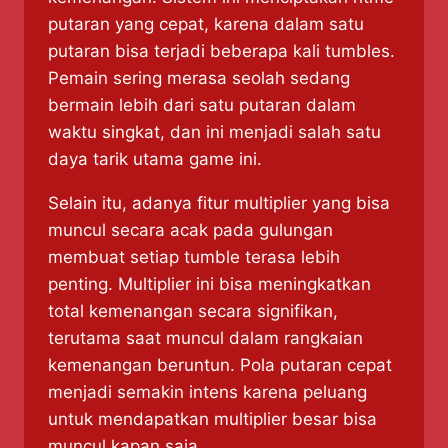
putaran yang cepat, karena dalam satu
putaran bisa terjadi beberapa kali tumbles.
Pemain sering merasa seolah sedang
bermain lebih dari satu putaran dalam
waktu singkat, dan ini menjadi salah satu
daya tarik utama game ini.
Selain itu, adanya fitur multiplier yang bisa
muncul secara acak pada gulungan
membuat setiap tumble terasa lebih
penting. Multiplier ini bisa meningkatkan
total kemenangan secara signifikan,
terutama saat muncul dalam rangkaian
kemenangan beruntun. Pola putaran cepat
menjadi semakin intens karena peluang
untuk mendapatkan multiplier besar bisa
muncul kapan saja.