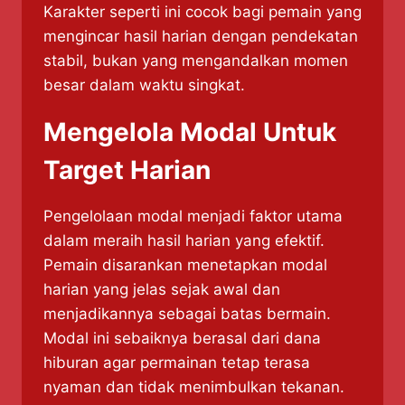
Karakter seperti ini cocok bagi pemain yang
mengincar hasil harian dengan pendekatan
stabil, bukan yang mengandalkan momen
besar dalam waktu singkat.
Mengelola Modal Untuk
Target Harian
Pengelolaan modal menjadi faktor utama
dalam meraih hasil harian yang efektif.
Pemain disarankan menetapkan modal
harian yang jelas sejak awal dan
menjadikannya sebagai batas bermain.
Modal ini sebaiknya berasal dari dana
hiburan agar permainan tetap terasa
nyaman dan tidak menimbulkan tekanan.