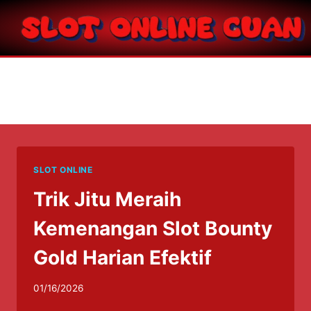
Skip
to
content
Free Spins dan
Pengganda Slot
SLOT ONLINE
Trik Jitu Meraih
Kemenangan Slot Bounty
Gold Harian Efektif
01/16/2026