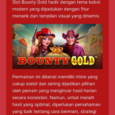
Slot Bounty Gold hadir dengan tema koboi
modern yang dipadukan dengan fitur
menarik dan tampilan visual yang dinamis.
Permainan ini dikenal memiliki ritme yang
cukup stabil dan sering dijadikan pilihan
oleh pemain yang mengincar hasil harian
secara konsisten. Namun, untuk meraih
hasil yang optimal, diperlukan pemahaman
yang baik tentang cara bermain, strategi