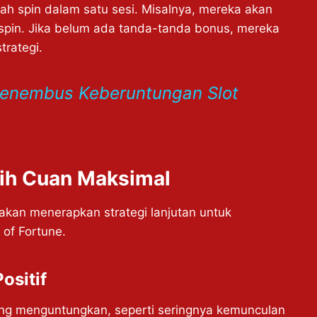
ah spin dalam satu sesi. Misalnya, mereka akan
spin. Jika belum ada tanda-tanda bonus, mereka
trategi.
enembus Keberuntungan Slot
aih Cuan Maksimal
akan menerapkan strategi lanjutan untuk
of Fortune.
ositif
ang menguntungkan, seperti seringnya kemunculan