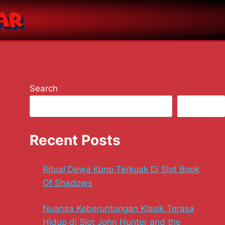
Search
Search
Recent Posts
Ritual Dewa Kuno Terkuak Di Slot Book
Of Shadows
Nuansa Keberuntungan Klasik Terasa
Hidup di Slot John Hunter and the