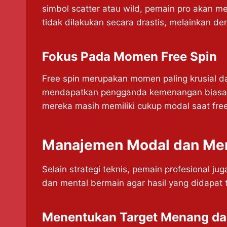
simbol scatter atau wild, pemain pro akan m
tidak dilakukan secara drastis, melainkan d
Fokus Pada Momen Free Spin
Free spin merupakan momen paling krusial dal
mendapatkan pengganda kemenangan biasany
mereka masih memiliki cukup modal saat free
Manajemen Modal dan Men
Selain strategi teknis, pemain profesional
dan mental bermain agar hasil yang didapat 
Menentukan Target Menang da