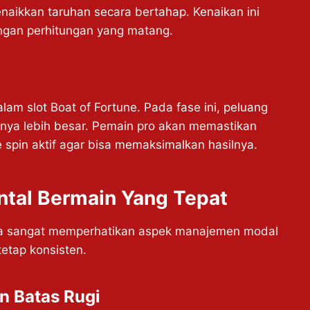
enaikkan taruhan secara bertahap. Kenaikan ini
engan perhitungan yang matang.
am slot Boat of Fortune. Pada fase ini, peluang
a lebih besar. Pemain pro akan memastikan
 spin aktif agar bisa memaksimalkan hasilnya.
tal Bermain Yang Tepat
 juga sangat memperhatikan aspek manajemen modal
tetap konsisten.
n Batas Rugi