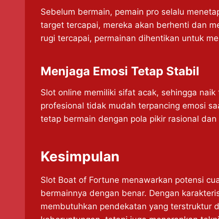
Sebelum bermain, pemain pro selalu menetap
target tercapai, mereka akan berhenti dan 
rugi tercapai, permainan dihentikan untuk me
Menjaga Emosi Tetap Stabil
Slot online memiliki sifat acak, sehingga naik
profesional tidak mudah terpancing emosi saa
tetap bermain dengan pola pikir rasional da
Kesimpulan
Slot Boat of Fortune menawarkan potensi c
bermainnya dengan benar. Dengan karakteristi
membutuhkan pendekatan yang terstruktur da