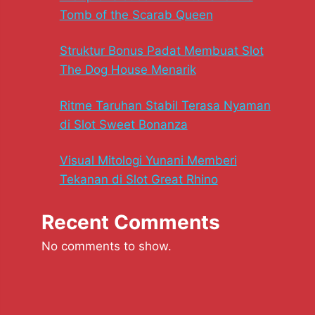
Tomb of the Scarab Queen
Struktur Bonus Padat Membuat Slot
The Dog House Menarik
Ritme Taruhan Stabil Terasa Nyaman
di Slot Sweet Bonanza
Visual Mitologi Yunani Memberi
Tekanan di Slot Great Rhino
Recent Comments
No comments to show.